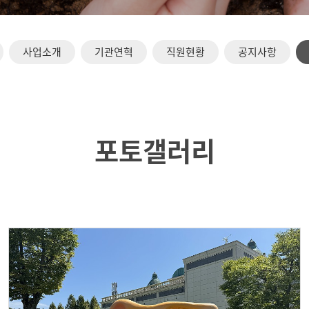
사업소개
기관연혁
직원현황
공지사항
포토갤러리