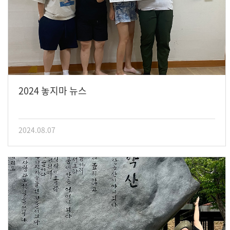
2024 놓지마 뉴스
2024.08.07