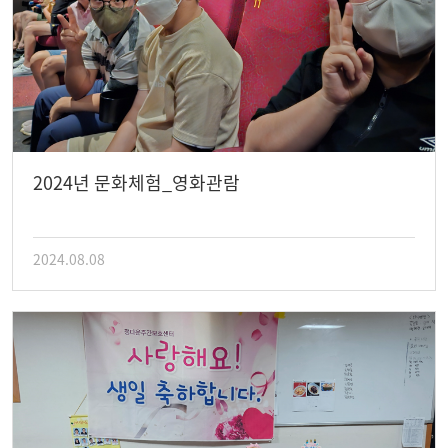
2024년 문화체험_영화관람
2024.08.08